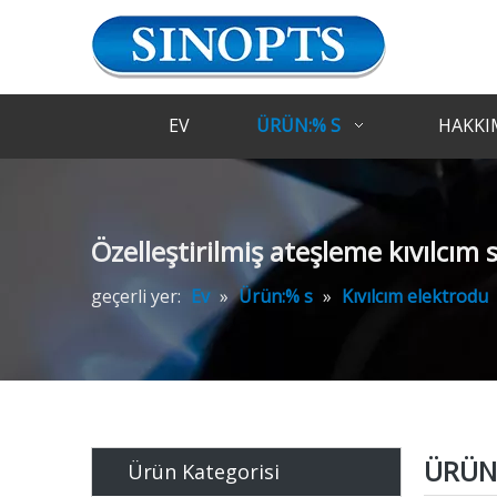
EV
ÜRÜN:% S
HAKKI
Özelleştirilmiş ateşleme kıvılcım
geçerli yer:
Ev
»
Ürün:% s
»
Kıvılcım elektrodu
ÜRÜN 
Ürün Kategorisi