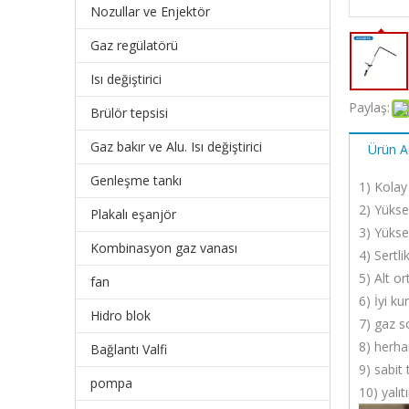
Nozullar ve Enjektör
Gaz regülatörü
Isı değiştirici
Paylaş:
Brülör tepsisi
Gaz bakır ve Alu. Isı değiştirici
Ürün A
Genleşme tankı
1) Kolay
2) Yüks
Plakalı eşanjör
3) Yükse
Kombinasyon gaz vanası
4) Sertl
5) Alt o
fan
6) İyi ku
Hidro blok
7) gaz s
8) herhan
Bağlantı Valfi
9) sabit 
pompa
10) yalı