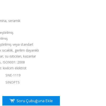
mina, seramik
eştirilmiş
rilmiş
ştirilmiş veya standart
k sıcaklık, gerilim dayanıklı
lar, su ısıtıcıları, kazanlar
S, ISO9001: 2008
: kıvılcım elektrot
SNE-1119
：
SINOPTS
Soru Çubuğuna Ekle