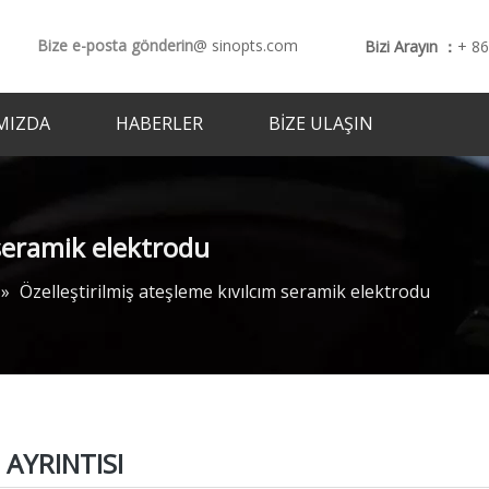
Bize e-posta gönderin
@ sinopts.com
Bizi Arayın ：
+ 8
MIZDA
HABERLER
BIZE ULAŞIN
 seramik elektrodu
»
Özelleştirilmiş ateşleme kıvılcım seramik elektrodu
AYRINTISI