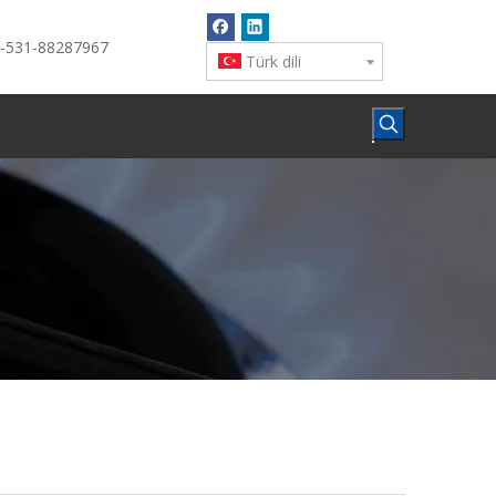
6-531-88287967
Türk dili