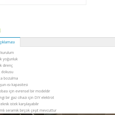
çıklaması
 kurulum
ek yoğunluk
k direnç
ik dokusu
rta bozulma
rşun-ısı kapasitesi
obası için evrensel bir modeldir
gi bir gaz cihazı için DIY elektrot
teknik istek karşılayabilir
tımlı seramik birçok çeşit mevcuttur