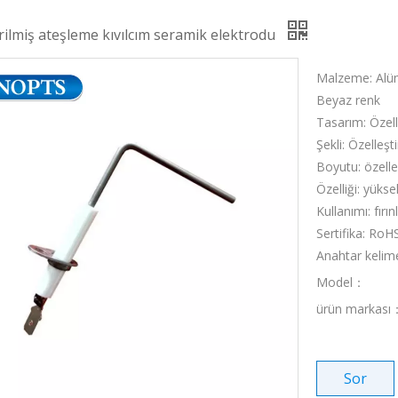
irilmiş ateşleme kıvılcım seramik elektrodu
Malzeme: Alü
Beyaz renk
Tasarım: Özell
Şekli: Özelleşti
Boyutu: özelle
Özelliği: yükse
Kullanımı: fırın
Sertifika: RoH
Anahtar kelime
Model：
ürün markası
Sor