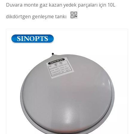
Duvara monte gaz kazan yedek parçaları için 10L
dikdörtgen genleşme tankı
Basınç genleşme tankı
Gaz kazanı su ısıtıcısı genleşme tankı
Duvara monte gaz kazan yedek parçaları için 8L dikdörtgen genleşme tankı
Kapsül zemin genişleme su deposu