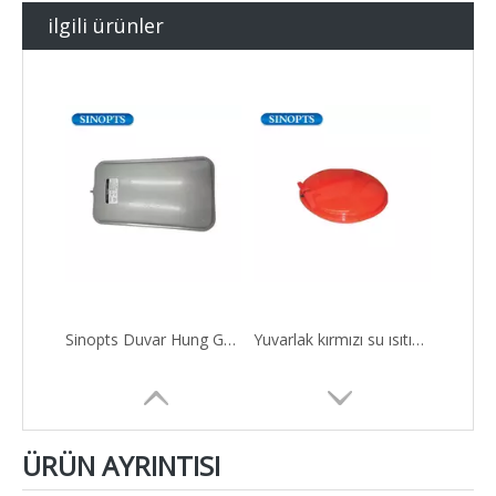
ilgili ürünler
Sinopts Duvar Hung Gaz Kazanı 8L Dikdörtgen Genişleme Tankı
Yuvarlak kırmızı su ısıtıcı genleşme tankı
ÜRÜN AYRINTISI