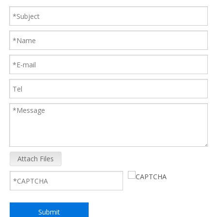
Paslanmaz Çelik Kırmızı Oblate 8 Litre Genişletme Su Deposu
Paslanmaz çelik kırmızı su deposu
Attach Files
Oblate 10 litrelik genişleme tankı
Duvara monte gaz kazan yedek parçaları için yuvarlak genişleme tankı
Submit