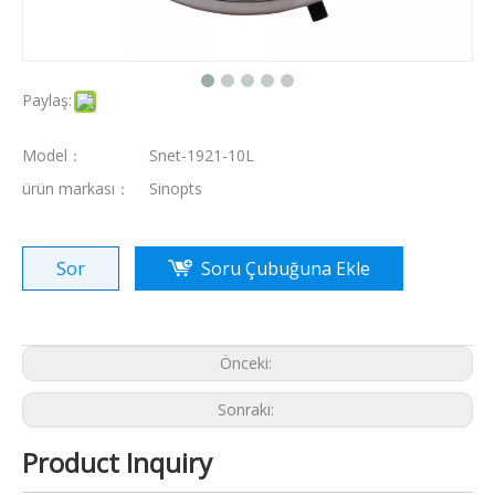
Paylaş:
Model：
Snet-1921-10L
ürün markası：
Sinopts
Sor
Soru Çubuğuna Ekle
Paslanmaz Çelik Kırmızı Doğal Gaz Duvar Hung Kazan Genişleme Su Deposu
Paslanmaz kırmızı kare 8 litre genişleme su bronzluğu
Önceki:
Sonraki:
Product Inquiry