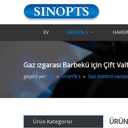
EV
ÜRÜN:% S
HAKKI
Gaz ızgarası Barbekü için Çift Val
geçerli yer:
Ev
»
Ürün:% s
»
Gaz kontrol vanası
ÜRÜN 
Ürün Kategorisi