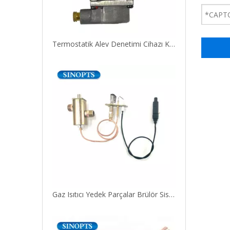
Termostatik Alev Denetimi Cihazı Kılavuzu Gaz Güvenlik Valfi
Gaz Isıtıcı Yedek Parçalar Brülör Sistem Kontrol Vanası Piezo Işdalı ve Pilot Montajlı