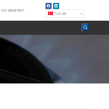
6-531-88287967
Türk dili