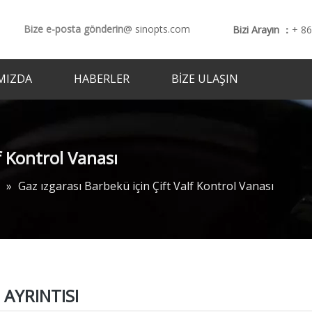
Bize e-posta gönderin
@ sinopts.com
Bizi Arayın ：
+ 8
MIZDA
HABERLER
BIZE ULAŞIN
f Kontrol Vanası
»
Gaz ızgarası Barbekü için Çift Valf Kontrol Vanası
AYRINTISI