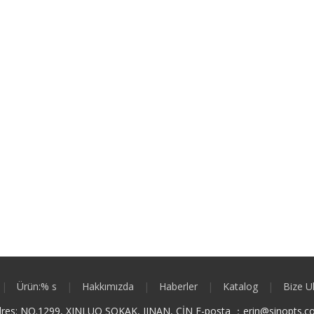
|
Ürün:% s
|
Hakkımızda
|
Haberler
|
Katalog
|
Bize U
res: NO.1299, XINLUO SOKAK, JINAN, ÇİN E-posta ：
e
rin@sinopts.