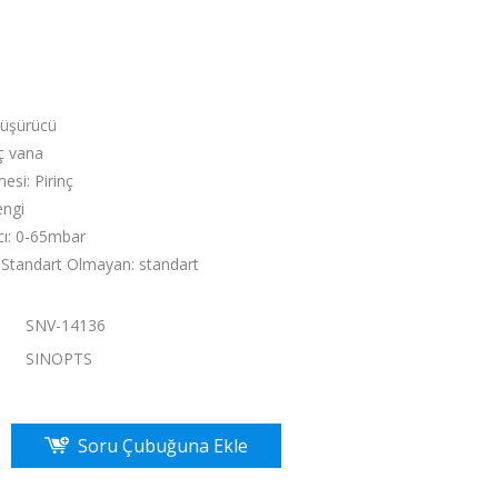
Düşürücü
nç vana
si: Pirinç
engi
cı: 0-65mbar
 Standart Olmayan: standart
SNV-14136
：
SINOPTS
Soru Çubuğuna Ekle