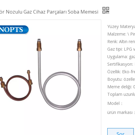
ör Nozulu Gaz Cihaz Parçaları Soba Memesi
Yüzey Matery
Malzeme: \ Pir
Renk: Altın ren
Gaz tipi: LPG
Uygulama: gaz 
Sertifikasyon:
Özellik: Eko-fr
Boyutu: özelleş
Meme deliği: 
Toplam uzun
Model：
ürün markası
Sor