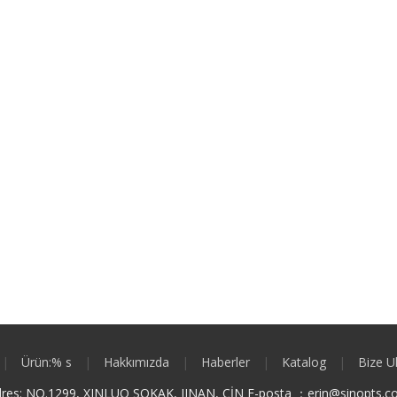
|
Ürün:% s
|
Hakkımızda
|
Haberler
|
Katalog
|
Bize U
res: NO.1299, XINLUO SOKAK, JINAN, ÇİN E-posta ：
e
rin@sinopts.