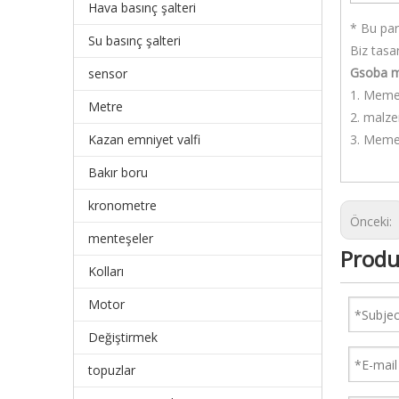
Hava basınç şalteri
* Bu par
Su basınç şalteri
Biz tasa
G
soba m
sensor
1. Meme 
Metre
2. malzem
Kazan emniyet valfi
3. Meme 
Bakır boru
kronometre
Önceki:
menteşeler
Produ
Kolları
Motor
Değiştirmek
topuzlar