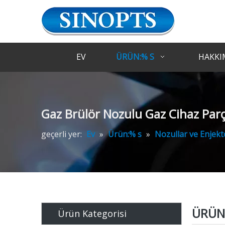
EV
ÜRÜN:% S
HAKKI
Gaz Brülör Nozulu Gaz Cihaz Par
geçerli yer:
Ev
»
Ürün:% s
»
Nozullar ve Enjekt
ÜRÜN 
Ürün Kategorisi