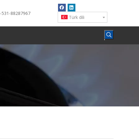
6-531-88287967
Türk dili