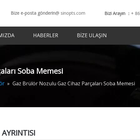
Bize e-posta gönderin
@ sinopts.com
Bizi Arayın ：
+ 8
MIZDA
HABERLER
BIZE ULAŞIN
çaları Soba Memesi
ör
»
Gaz Brülör Nozulu Gaz Cihaz Parçaları Soba Memesi
AYRINTISI