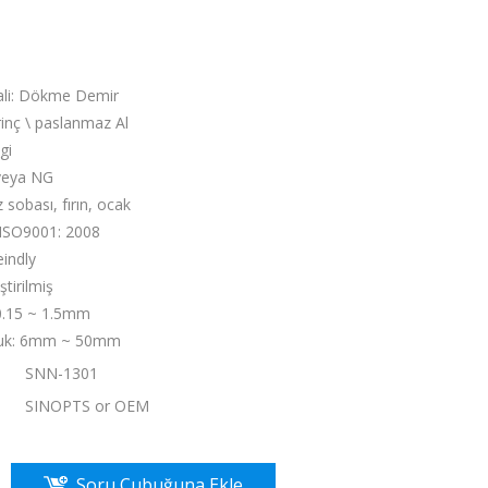
ali: Dökme Demir
inç \ paslanmaz Al
gi
 veya NG
sobası, fırın, ocak
 ISO9001: 2008
eindly
tirilmiş
0.15 ~ 1.5mm
luk: 6mm ~ 50mm
SNN-1301
：
SINOPTS or OEM
Soru Çubuğuna Ekle