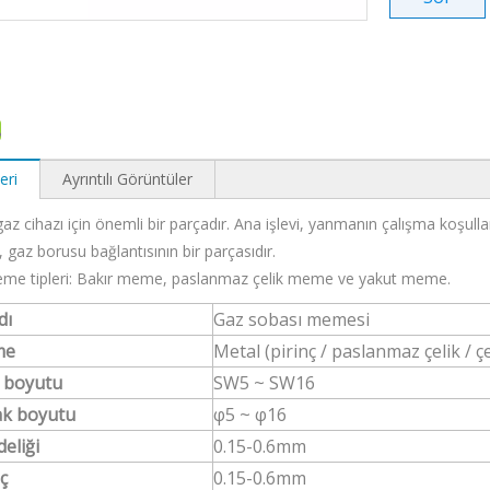
eri
Ayrıntılı Görüntüler
z cihazı için önemli bir parçadır. Ana işlevi, yanmanın çalışma koşullar
, gaz borusu bağlantısının bir parçasıdır.
eme tipleri: Bakır meme, paslanmaz çelik meme ve yakut meme.
dı
Gaz sobası memesi
me
Metal (pirinç / paslanmaz çelik / çe
n boyutu
SW5 ~ SW16
ak boyutu
φ5 ~ φ16
eliği
0.15-0.6mm
nç
0.15-0.6mm