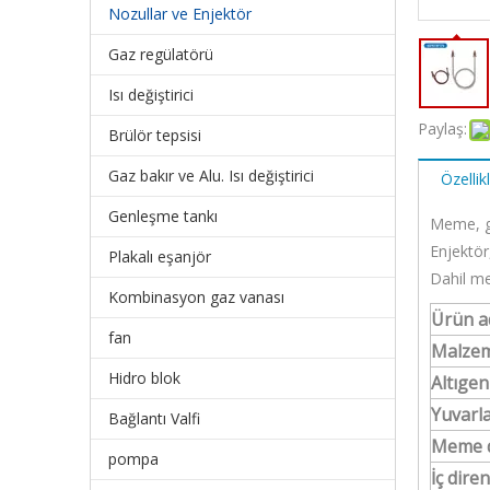
Nozullar ve Enjektör
Gaz regülatörü
Isı değiştirici
Paylaş:
Brülör tepsisi
Gaz bakır ve Alu. Isı değiştirici
Özellikl
Genleşme tankı
Meme, ga
Enjektör
Plakalı eşanjör
Dahil m
Kombinasyon gaz vanası
Ürün a
fan
Malze
Hidro blok
Altıge
Yuvarl
Bağlantı Valfi
Meme d
pompa
İç dire