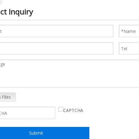
ct Inquiry
 Files
Submit