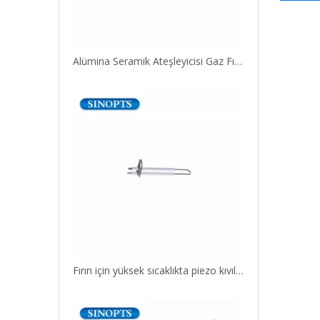
Alümina Seramik Ateşleyicisi Gaz Fırını İçin Kıvılcım Elektrot Tedarikçisi
Fırın için yüksek sıcaklıkta piezo kıvılcım elektrotu