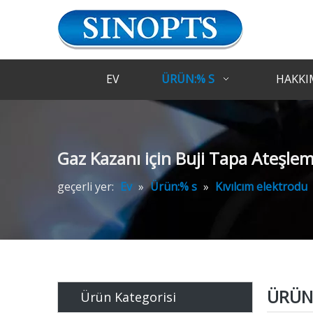
EV
ÜRÜN:% S
HAKKI
Gaz Kazanı için Buji Tapa Ateşle
geçerli yer:
Ev
»
Ürün:% s
»
Kıvılcım elektrodu
ÜRÜN 
Ürün Kategorisi