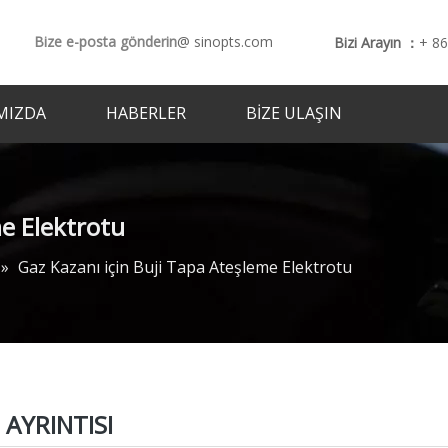
Bize e-posta gönderin
@ sinopts.com
Bizi Arayın ：
+ 8
MIZDA
HABERLER
BIZE ULAŞIN
me Elektrotu
»
Gaz Kazanı için Buji Tapa Ateşleme Elektrotu
AYRINTISI