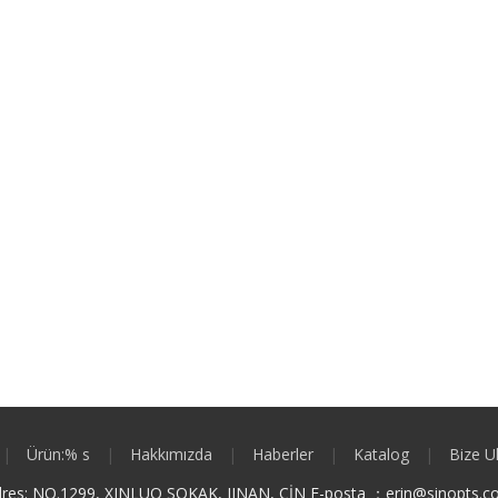
|
Ürün:% s
|
Hakkımızda
|
Haberler
|
Katalog
|
Bize U
res: NO.1299, XINLUO SOKAK, JINAN, ÇİN E-posta ：
e
rin@sinopts.