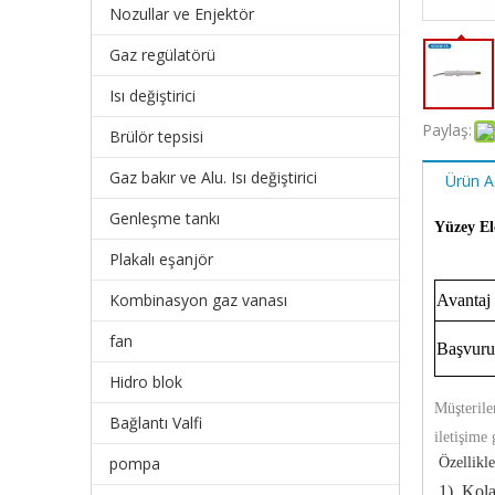
Nozullar ve Enjektör
Gaz regülatörü
Isı değiştirici
Paylaş:
Brülör tepsisi
Gaz bakır ve Alu. Isı değiştirici
Ürün A
Genleşme tankı
Yüzey El
Plakalı eşanjör
Kombinasyon gaz vanası
Avantaj
fan
Başvuru
Hidro blok
Müşterile
Bağlantı Valfi
iletişime
pompa
Özellikle
1) Kol