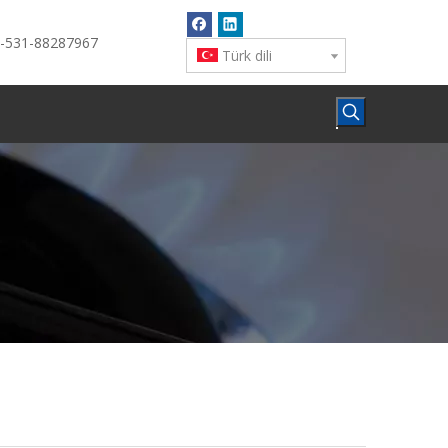
6-531-88287967
Türk dili