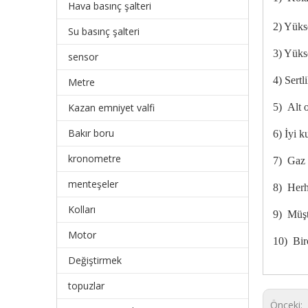
Hava basınç şalteri
2) Yüks
Su basınç şalteri
3) Yüks
sensor
4) Sertl
Metre
Kazan emniyet valfi
5) Alt 
Bakır boru
6) İyi k
kronometre
7) Gaz s
menteşeler
8) Herha
Kolları
9) Müşte
Motor
10) Bir
Değiştirmek
topuzlar
Önceki: