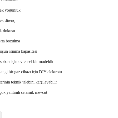
ek yoğunluk
ek direnç
ik dokusu
orta bozulma
urşun-ısınma kapasitesi
obası için evrensel bir modeldir
ngi bir gaz cihazı için DIY elektrotu
rinin teknik talebini karşılayabilir
çok yalıtımlı seramik mevcut