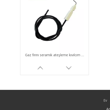
Gaz fırını seramik ateşleme kıvılcım elektrodu
Ev
Ad