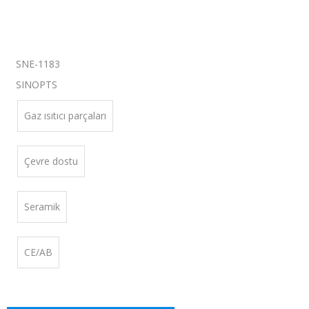
SNE-1183
：
SINOPTS
Gaz ısıtıcı parçaları
Çevre dostu
Seramik
CE/AB