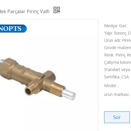
edek Parçalar Pirinç Valfi
Medya: Gaz
Yapı: Basınç 
Ürün adı: Piri
Gövde malzeme
Renk: Pirinç R
Çalışma basın
Standart veya
Sertifika: CSA
Model：
ürün markası
Sor