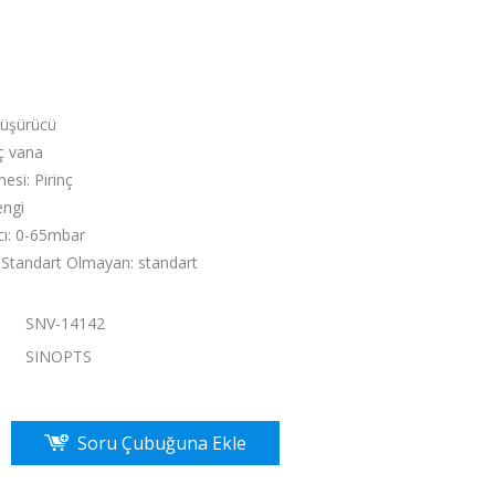
Düşürücü
nç vana
si: Pirinç
engi
cı: 0-65mbar
 Standart Olmayan: standart
SNV-14142
：
SINOPTS
Soru Çubuğuna Ekle