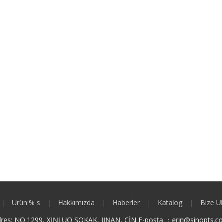
|
Ürün:% s
|
Hakkımızda
|
Haberler
|
Katalog
|
Bize U
res: NO.1299, XINLUO SOKAK, JINAN, ÇİN E-posta ：
e
rin@sinopts.