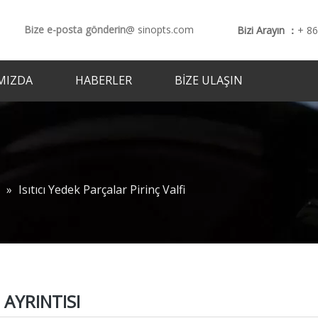
Bize e-posta gönderin
@ sinopts.com
Bizi Arayın ：
+ 8
MIZDA
HABERLER
BIZE ULAŞIN
»
Isıtıcı Yedek Parçalar Pirinç Valfi
AYRINTISI