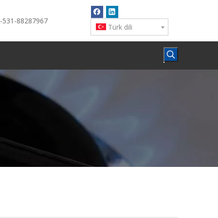
6-531-88287967
Türk dili