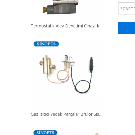
Termostatik Alev Denetimi Cihazı Kılavuzu Gaz Güvenlik Valfi
Gaz Isıtıcı Yedek Parçalar Brülör Sistem Kontrol Vanası Piezo Işdalı ve Pilot Montajlı