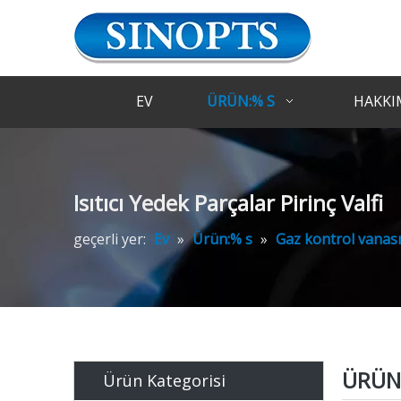
EV
ÜRÜN:% S
HAKKI
Isıtıcı Yedek Parçalar Pirinç Valfi
geçerli yer:
Ev
»
Ürün:% s
»
Gaz kontrol vanası
ÜRÜN 
Ürün Kategorisi