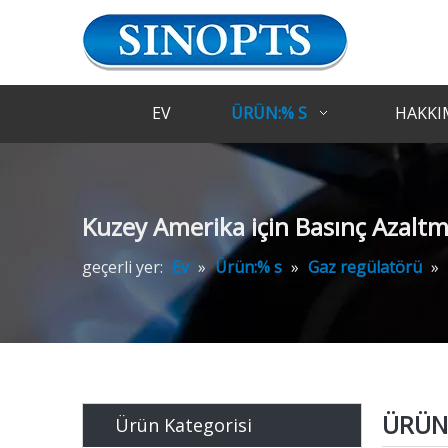
EV
ÜRÜN:% S
HAKKI
Kuzey Amerika için Basınç Azalt
geçerli yer:
Ev
»
Ürün:% s
»
Gaz regülatörü
»
ÜRÜN 
Ürün Kategorisi