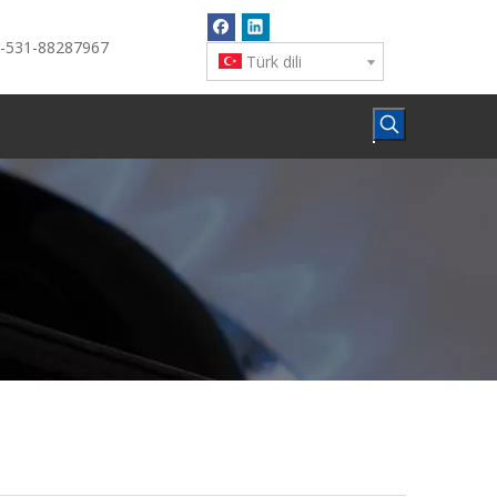
6-531-88287967
Türk dili