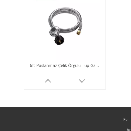
6ft Paslanmaz Çelik Örgülü Tüp Gaz Fırürü Isıtıcı Brazier Şömine Ateş Çukurları Aksesuarlar QCC1 Gaz Giriş Regülatörü
Ev
Ad