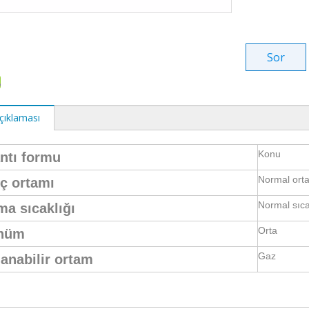
Sor
çıklaması
Konu
ntı formu
Normal ort
ç ortamı
Normal sıca
ma sıcaklığı
Orta
nüm
Gaz
anabilir ortam