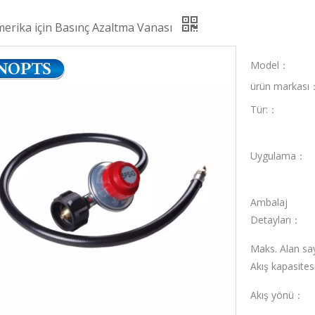
erika için Basınç Azaltma Vanası
Model：
ürün markası
Tür:：
Uygulama：
Ambalaj
Detayları：
Maks. Alan say
Akış kapasite
Akış yönü：