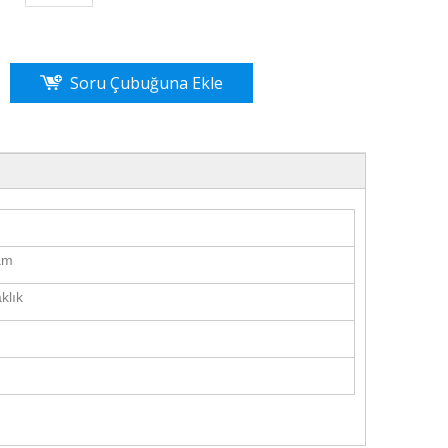
Soru Çubuğuna Ekle
am
klık