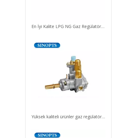
En İyi Kalite LPG NG Gaz Regülatörü Ev Mutfak Kullanımı İçin Gaz Güvenlik Vanası
Yüksek kaliteli ürünler gaz regülatör valfi basınç emniyet valfi