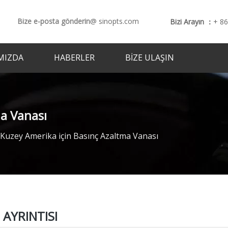
Bize e-posta gönderin
@ sinopts.com
Bizi Arayın ：
+ 8
MIZDA
HABERLER
BIZE ULAŞIN
ma Vanası
Kuzey Amerika için Basınç Azaltma Vanası
AYRINTISI