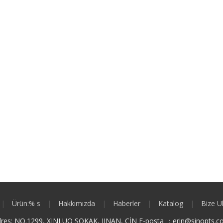
|
Ürün:% s
|
Hakkımızda
|
Haberler
|
Katalog
|
Bize U
res: NO.1299, XINLUO SOKAK, JINAN, ÇİN E-posta ：
e
rin@sinopts.