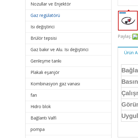
Nozullar ve Enjektör
Gaz regülatörü
Isı değiştirici
Paylaş:
Brülör tepsisi
Gaz bakır ve Alu. Isı değiştirici
Ürün A
Genleşme tankı
Bağla
Plakalı eşanjör
Basın
Kombinasyon gaz vanası
Çalış
fan
Görü
Hidro blok
Uygul
Bağlantı Valfi
pompa