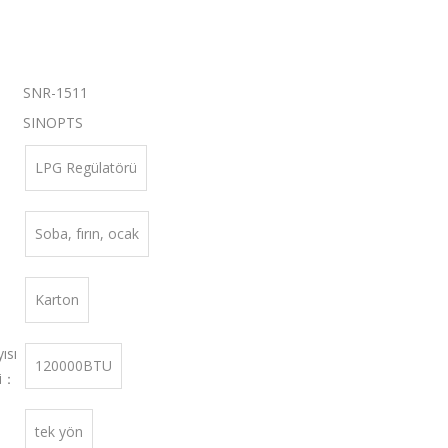
SNR-1511
：
SINOPTS
LPG Regülatörü
Soba, fırın, ocak
Karton
ısı
120000BTU
si：
tek yön