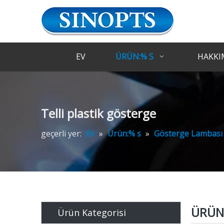
EV
ÜRÜN:% S
HAKKI
Telli plastik gösterge
geçerli yer:
Ev
»
Ürün:% s
»
Gösterge Lambası
ÜRÜN 
Ürün Kategorisi