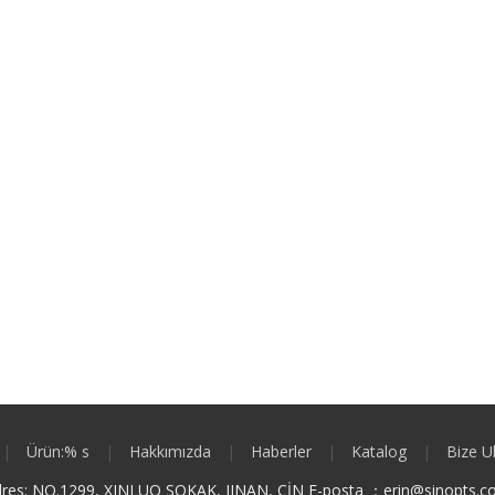
|
Ürün:% s
|
Hakkımızda
|
Haberler
|
Katalog
|
Bize U
res: NO.1299, XINLUO SOKAK, JINAN, ÇİN E-posta ：
e
rin@sinopts.