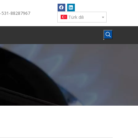
6-531-88287967
Türk dili