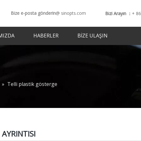
Bize e-posta gönderin
@ sinopts.com
Bizi Arayın ：
+ 8
MIZDA
HABERLER
BIZE ULAŞIN
»
Telli plastik gösterge
AYRINTISI