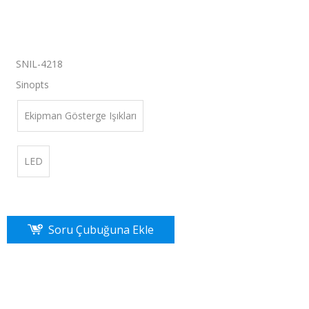
SNIL-4218
：
Sinopts
Ekipman Gösterge Işıkları
LED
Soru Çubuğuna Ekle