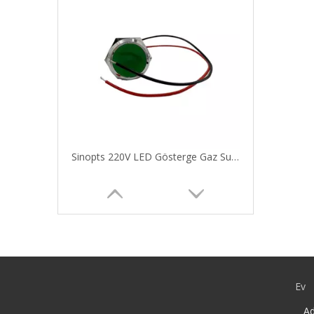
Sinopts 220V LED Gösterge Gaz Su Isıtıcıları için Işık Su Geçirmez LED
Ev
Ad