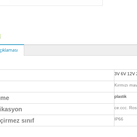
çıklaması
3V 6V 12V 
Kırmızı mav
plastik
eme
ce.ccc. Ros
fikasyon
IP66
çirmez sınıf