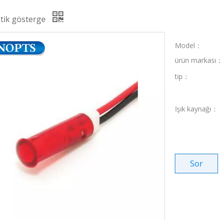
astik gösterge
Model：
ürün markası
tip：
Işık kaynağı：
Sor