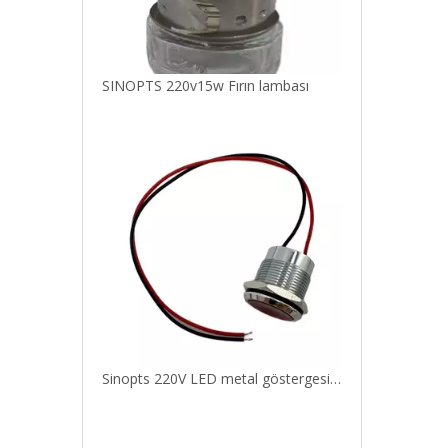
SINOPTS 220v15w Fırın lambası
Sinopts 220V LED metal göstergesi ışık sinyali ev alet parçaları