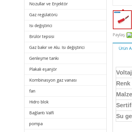
Nozullar ve Enjektör
Gaz regülatörü
Isı değiştirici
Paylaş:
Brülör tepsisi
Gaz bakır ve Alu. Isı değiştirici
Ürün A
Genleşme tankı
Plakalı eşanjör
Voltaj
Kombinasyon gaz vanası
Renk
fan
Malz
Hidro blok
Serti
Bağlantı Valfi
Su ge
pompa