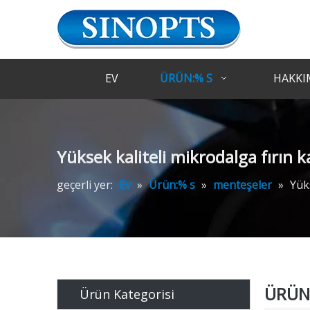
EV
ÜRÜN:% S
HAKKI
Yüksek kaliteli mikrodalga fırın 
geçerli yer:
Ev
»
Ürün:% s
»
menteşeler
»
Yük
ÜRÜN 
Ürün Kategorisi