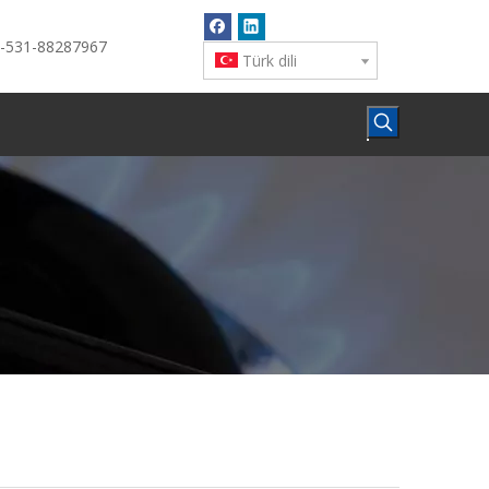
6-531-88287967
Türk dili