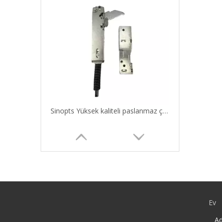
Sinopts Yüksek kaliteli paslanmaz çelik tencere ızgara fırın kapı menteşe
Ev
Ad