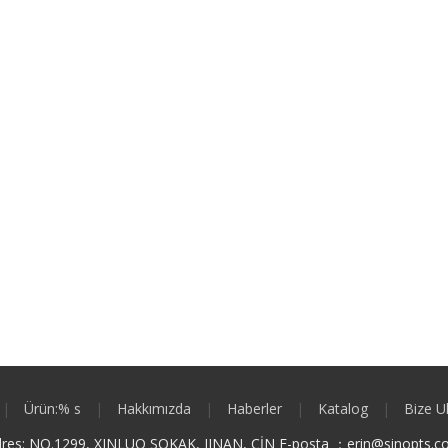
|
Ürün:% s
|
Hakkımızda
|
Haberler
|
Katalog
|
Bize U
res: NO.1299, XINLUO SOKAK, JINAN, ÇİN E-posta ：
e
rin@sinopts.