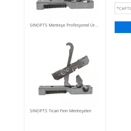
SINOPTS Menteşe Profesyonel Üretici Çelik Fırın Kapı Yavaş Kapanan Menteşe
SINOPTS Ticari Fırın Menteşeleri