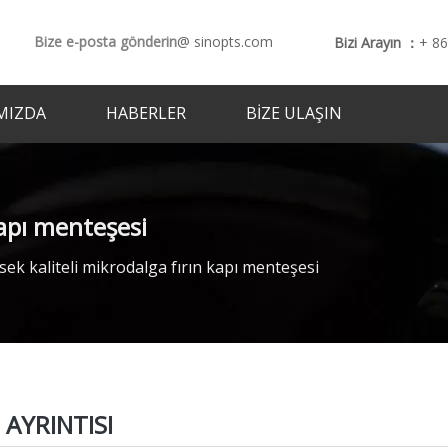
Bize e-posta gönderin
@ sinopts.com
Bizi Arayın ：
+ 8
MIZDA
HABERLER
BIZE ULAŞIN
kapı menteşesi
sek kaliteli mikrodalga fırın kapı menteşesi
AYRINTISI